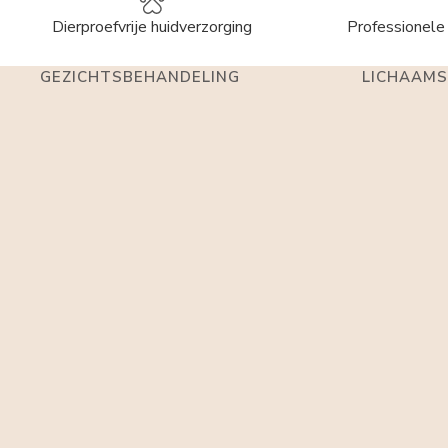
Dierproefvrije huidverzorging
Professionele 
GEZICHTSBEHANDELING
LICHAAMS