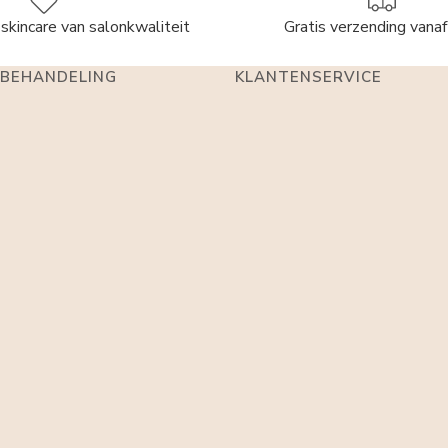
skincare van salonkwaliteit
Gratis verzending vana
BEHANDELING
KLANTENSERVICE