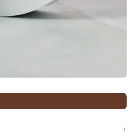
ONTVANG 10% KORTING
Meld je aan voor de nieuwsbrief en ontvang
direct korting op je volgende bestelling.
Email
AANMELDEN
BEWAAR KORTING VOOR LATER