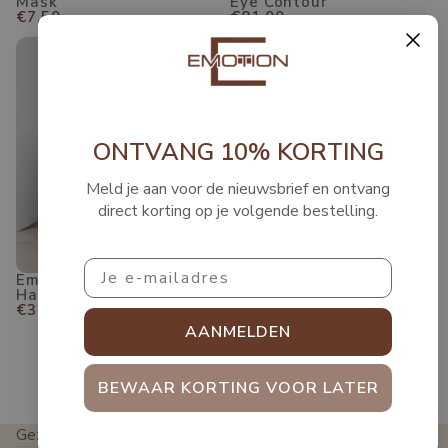
Mask
Eye Contour
€7,50
€81,00
Emotion E-Filler Handcreme
ONTVANG 10% KORTING
Meld je aan voor de nieuwsbrief en ontvang
direct korting op je volgende bestelling.
Email
Emotion E-Filler
Handcreme
€30,00
AANMELDEN
Dierproefvrije huidverzorging
BEWAAR KORTING VOOR LATER
Gezichtsbehandeling