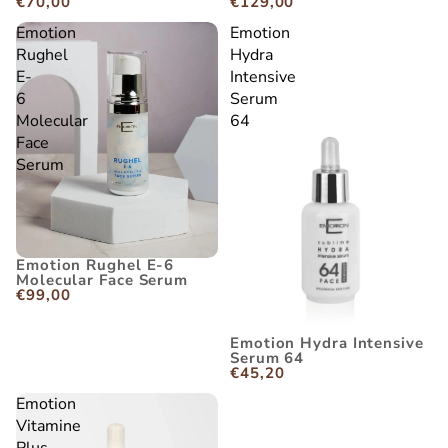
€70,00
€129,00
Emotion
Emotion
Rughel
Hydra
E-
Intensive
6
Serum
Molecular
64
Face
Serum
Emotion Rughel E-6
Molecular Face Serum
€99,00
Emotion Hydra Intensive
Serum 64
€45,20
Emotion
Vitamine