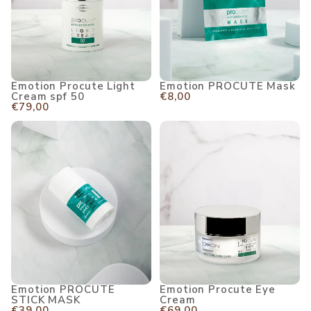
Emotion PROCUTE Mask
Emotion Procute Light
UITVERKOCHT
UITVERKOCHT
€8,00
Cream spf 50
€79,00
Emotion PROCUTE STICK MASK
Emotion Procute Eye Cream
ONTVANG 10
Meld je aan voor de nie
direct korting op je vo
Email
Emotion PROCUTE
Emotion Procute Eye
STICK MASK
Cream
€39,00
€69,00