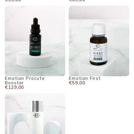
AANMEL
Emotion Procute Booster
Emotion First
BEWAAR KORTING
Emotion First
Emotion Procute
UITVERKOCHT
€59,00
Booster
€129,00
Emotion Procute Body Cream