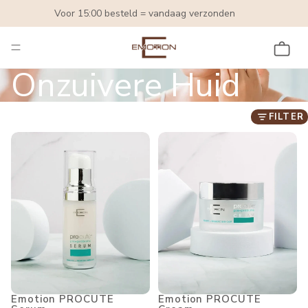
Voor 15:00 besteld = vandaag verzonden
TOTA
Onzuivere Huid
FILTER
Emotion PROCUTE Serum
Emotion PROCUTE Cream
Emotion PROCUTE
Emotion PROCUTE