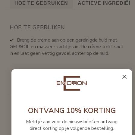
HOE TE GEBRUIKEN
ACTIEVE INGREDIËN
HOE TE GEBRUIKEN
Breng de crème aan op een gereinigde huid met
GEL&OIL en masseer zachtjes in. De crème trekt snel
in en laat geen vettig gevoel achter op de huid.
ONTVANG 10% KORTING
Meld je aan voor de nieuwsbrief en ontvang
Productbeoordelingen
direct korting op je volgende bestelling.