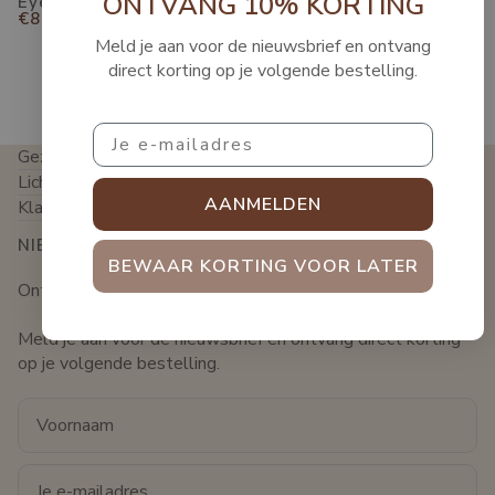
ONTVANG 10% KORTING
Eye Contour
Cream
€81,00
€69,00
Meld je aan voor de nieuwsbrief en ontvang
direct korting op je volgende bestelling.
oefvrije huidverzorging
Professionele ski
Email
Gezichtsbehandeling
Lichaamsbehandeling
AANMELDEN
Klantenservice
NIEUWSBRIEF
BEWAAR KORTING VOOR LATER
Ontvang 10% korting op je volgende bestelling!
Meld je aan voor de nieuwsbrief en ontvang direct korting
op je volgende bestelling.
Voornaam
Email