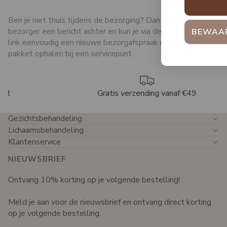
AANMELD
Ben je niet thuis tijdens de bezorging? Dan laat de
bezorger een bericht achter en kun je via de track & trace
BEWAAR KORTING 
link eenvoudig een nieuwe bezorgafspraak maken of het
pakket ophalen bij een servicepunt.
Gratis verzending vanaf €49
Gezichtsbehandeling
Lichaamsbehandeling
Klantenservice
NIEUWSBRIEF
Ontvang 10% korting op je volgende bestelling!
Meld je aan voor de nieuwsbrief en ontvang direct korting
op je volgende bestelling.