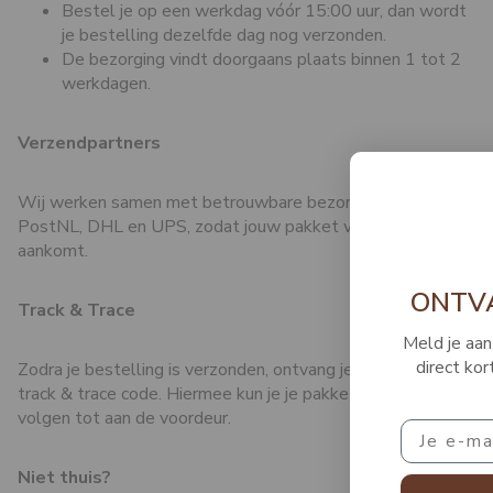
Bestel je op een werkdag vóór 15:00 uur, dan wordt
je bestelling dezelfde dag nog verzonden.
De bezorging vindt doorgaans plaats binnen 1 tot 2
werkdagen.
Verzendpartners
Wij werken samen met betrouwbare bezorgdiensten zoals
PostNL, DHL en UPS, zodat jouw pakket veilig en op tijd
aankomt.
ONTVANG 10%
Track & Trace
Meld je aan voor de nieuw
direct korting op je volg
Zodra je bestelling is verzonden, ontvang je per e-mail een
track & trace code. Hiermee kun je je pakket eenvoudig
volgen tot aan de voordeur.
Email
Niet thuis?